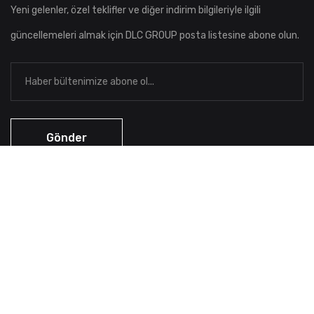
Yeni gelenler, özel teklifler ve diğer indirim bilgileriyle ilgili
güncellemeleri almak için DLC GROUP posta listesine abone olun.
Copyright ©
DLC GROUP BİLİŞİM VE TİC. LTD. ŞTİ.
All Rights
Reserved.