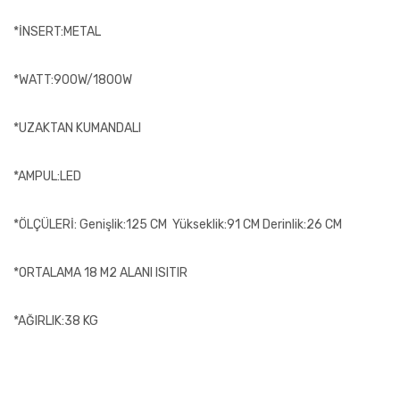
*İNSERT:METAL
*WATT:900W/1800W
*UZAKTAN KUMANDALI
*AMPUL:LED
*ÖLÇÜLERİ: Genişlik:125 CM Yükseklik:91 CM Derinlik:26 CM
*ORTALAMA 18 M2 ALANI ISITIR
*AĞIRLIK:38 KG