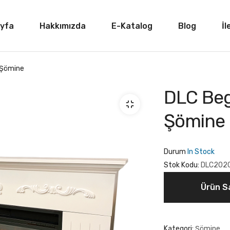
yfa
Hakkımızda
E-Katalog
Blog
İl
 Şömine
DLC Beg
Şömine
Durum
In Stock
Stok Kodu:
DLC202
Ürün Sa
Kategori:
Şömine