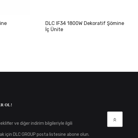
ine
DLC IF34 1800W Dekoratif Şömine
İç Ünite
R OL!
klifler ve diğer indirim bilgileriyle ilgili
ak için DLC GROUP posta listesine abone olun.