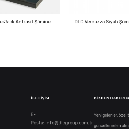
rJack Antrasit Şömine
DLC Vernazza Siyah Şöm
İLETIŞIM
BIZDEN HABERDA
E-
Yeni gelenler, özel te
Posta:
info@dlcgroup.com.tr
güncellemeleri alm