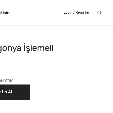
etişim
Login / Register
onya İşlemeli
0MDFDIK
tın Al