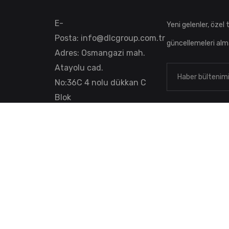
E-
Yeni gelenler, özel te
Posta:
info@dlcgroup.com.tr
güncellemeleri alm
Adres: Osmangazi mah.
Atayolu cad.
No:36C 4 nolu dükkan C
Blok
Sancaktepe/İstanbul
 Rights Reserved.
Site Haritası
Aranan Terimler
İleti