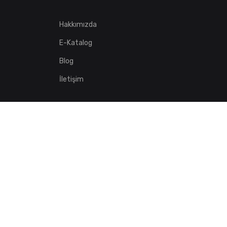
Hakkımızda
E-Katalog
Blog
İletişim
Copyright ©
DLC GROUP BİLİŞİM VE TİC. LTD. ŞTİ.
All