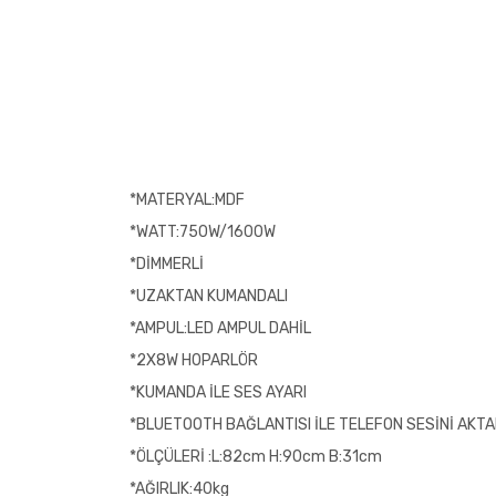
*MATERYAL:MDF
*WATT:750W/1600W
*DİMMERLİ
*UZAKTAN KUMANDALI
*AMPUL:LED AMPUL DAHİL
*2X8W H0PARLÖR
*KUMANDA İLE SES AYARI
*BLUETOOTH BAĞLANTISI İLE TELEFON SESİNİ AKT
*ÖLÇÜLERİ :L:82cm H:90cm B:31cm
*AĞIRLIK:40kg