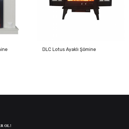
mine
DLC Lotus Ayaklı Şömine
R OL!