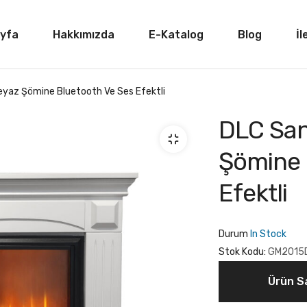
yfa
Hakkımızda
E-Katalog
Blog
İl
eyaz Şömine Bluetooth Ve Ses Efektli
DLC San
Şömine 
Efektli
Durum
In Stock
Stok Kodu:
GM2015
Ürün Sa