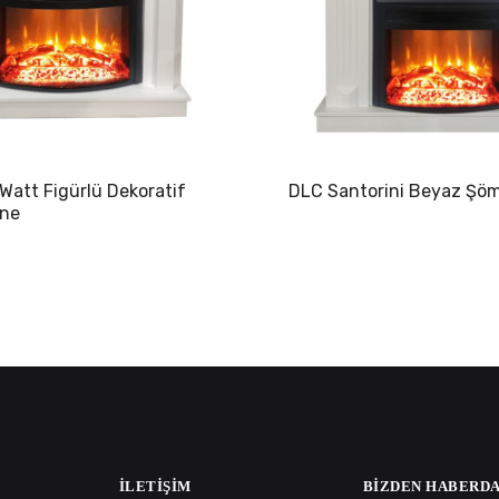
Watt Figürlü Dekoratif
DLC Santorini Beyaz Şö
ine
İLETIŞIM
BIZDEN HABERDA