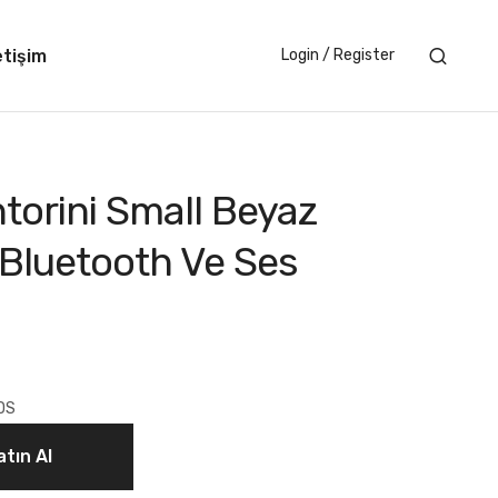
etişim
Login / Register
torini Small Beyaz
Bluetooth Ve Ses
DS
tın Al