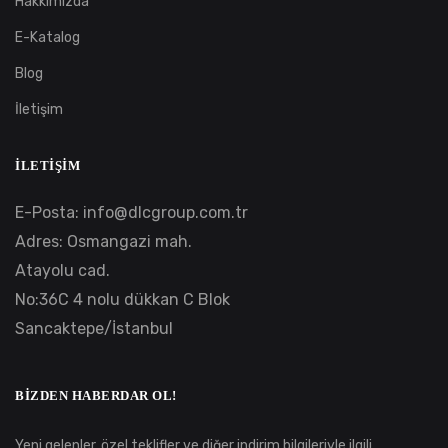
Hakkımızda
E-Katalog
Blog
İletişim
İLETIŞIM
E-Posta:
info@dlcgroup.com.tr
Adres: Osmangazi mah.
Atayolu cad.
No:36C 4 nolu dükkan C Blok
Sancaktepe/İstanbul
BIZDEN HABERDAR OL!
Yeni gelenler, özel teklifler ve diğer indirim bilgileriyle ilgili