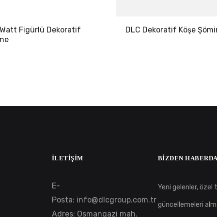
Watt Figürlü Dekoratif
DLC Dekoratif Köşe Şömi
ine
İLETIŞIM
BIZDEN HABERDA
E-
Yeni gelenler, özel te
Posta:
info@dlcgroup.com.tr
güncellemeleri alm
Adres: Osmangazi mah.