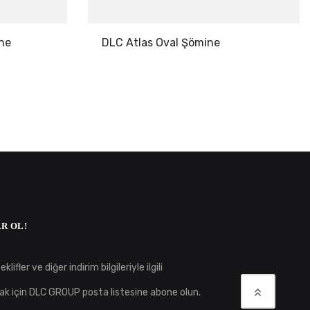
ne
DLC Atlas Oval Şömine
R OL!
klifler ve diğer indirim bilgileriyle ilgili
ak için DLC GROUP posta listesine abone olun.