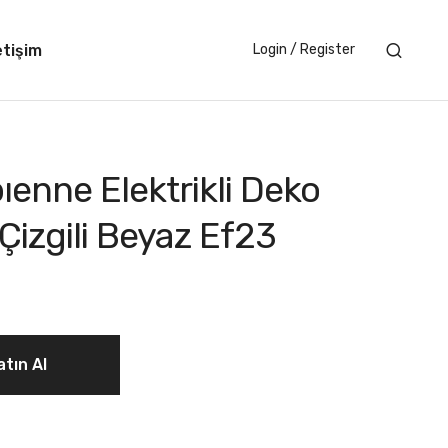
etişim
Login / Register
enne Elektrikli Deko
Çizgili Beyaz Ef23
tın Al