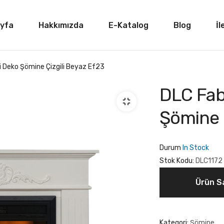
yfa
Hakkımızda
E-Katalog
Blog
İl
li Deko Şömine Çizgili Beyaz Ef23
DLC Fabı
Şömine 
Durum
In Stock
Stok Kodu:
DLC1172
Ürün Sa
Kategori:
Şömine