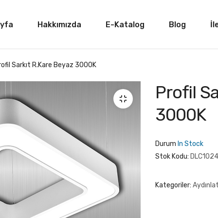
yfa
Hakkımızda
E-Katalog
Blog
İl
rofil Sarkıt R.Kare Beyaz 3000K
Profil S
3000K
Durum
In Stock
Stok Kodu:
DLC102
Kategoriler:
Aydınl