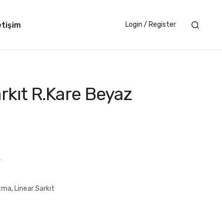
etişim
Login / Register
arkıt R.Kare Beyaz
4
atma
,
Linear Sarkıt