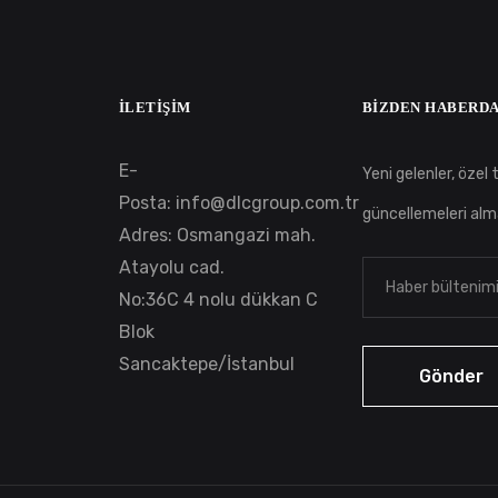
İLETIŞIM
BIZDEN HABERDA
E-
Yeni gelenler, özel te
Posta:
info@dlcgroup.com.tr
güncellemeleri alm
Adres: Osmangazi mah.
Atayolu cad.
No:36C 4 nolu dükkan C
Blok
Sancaktepe/İstanbul